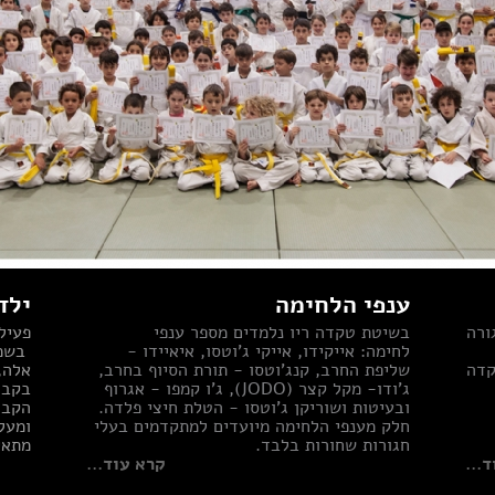
ענפי הלחימה
ילד
ורה
בשיטת טקדה ריו נלמדים מספר ענפי
פעיל
לחימה: אייקידו, אייקי ג'וטסו, איאיידו -
בשמש
קדה
שליפת החרב, קנג'וטסו - תורת הסיוף בחרב,
אלה,
ג'ודו- מקל קצר (JODO), ג'ו קמפו - אגרוף
ובעיטות ושוריקן ג'וטסו - הטלת חיצי פלדה.
חלק מענפי הלחימה מיועדים למתקדמים בעלי
חגורות שחורות בלבד.
מתאי
...
קרא עוד...