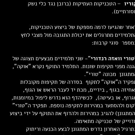
וריו
– הטכניקות העתיקות (ברובן נגד כלי נשק
סורתיים).
אחר שהגיעו לרמה מספקת של ביצוע הטכניקות,
תלמידים מתרגלים את יכולת התגובה מול מצבי לחץ
מספר סוגי קרבות:
טורי וואזה רנדורי
"- שני תלמידים מבצעים תצוגה של
גנה מפני תקיפות שונות. התלמיד התוקף נקרא "אוקה",
מתגונן מכונה "טורי".
פקיד ה"אוקה" לתקוף בסדרה של תקיפות מקובלות
אחיזה בגוף , בידיים, מכת יד לעבר הראש או הגוף,
גרוף, או בעיטה), לכשיהדף הוא נדרש ליפול במיומנות,
קום ולהסתער במהירות לתקיפה נוספת. תפקיד ה"טורי"
המתגונן) להגיב במהירות ולהדוף את התוקף על ידי ביצוע
דוייק של טכניקה מתאימה.
תרגיל האחרון נדרש המתגונן לבצע הכנעה וריתוק