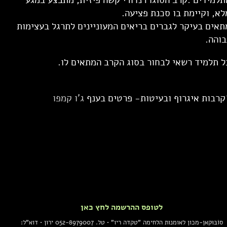
תלמידים .קרב הסוגו רנדורי קשה פיזית, מתבצע במגע
לא, וקיימת בו סכנת פציעה.
תאים בעיקר לגברים בריאים המעוניינים לתרגל בעצימות
בוהה.
ל תלמיד רשאי לבחור בסוג הקרב המתאים לו.
קרבות איגרוף ובעיטות- פרטים בענף
ג'ו קמפו
לטופס ההרשמה לחץ כאן
סוֹבּוּקאן-מכון לאומנות הלחימה "טקדה ריו" • טל. 052-8979007 ירון • דוא"ל: