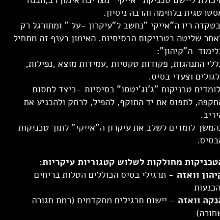
סטרטגית בלחימה והרבה ניסיון.
טקדה ריו ה"אייקי "נחשב ל"עיקרון -על " ומתורגל רק
אחר שליטה בטכניקות הבסיסיות. האימון בענף זה מתחיל
לימוד ה"קיהון":
ללי התנהגות, פקודות טקסיות ,עמידות מוצא ,נפילות,
לגולים וצעדי בסיס.
ומדים טכניקות "ג'וג'יטסו" בסיסיות -כיצד לחסום
תקפה, לתפוס את יד התוקף, להפיל, לרתק ולהכניע את
יריב.
המשך לומדים לשלב את עיקרון ה"אייקי" לתוך טכניקות
בסיס.
טכניקות מחולקות לשלוש קטגוריות עיקריות:
יהון וואזה
- תרגילי בסיס הכוללים הטלות בריחים
הכנעות
נקה וואזה
- יישום תרגילים מתקדמים (רמת חגורה
חורה)