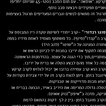
לקרקע."אוסאה". עם תום הסבב (45-120 שניות) יחליפו
שניים תפקידים ויבצעו סבב נוסף.
רגול זה מתאים לנשים וגברים המעדיפים תרגול בעצימות
מוכה .
סוגו רנדור
י" –קרב יחודי לשיטת טקדה ריו המבוסס על
רב ה"קנדו"(סיוף). כל משתתף מצמיד לאחת מידיו כפפה
חורה המגינה על ה"שוטו" (להב היד)
מנסה לתקוף את יריבו במכות יד לכיוון הראש או
מותניים,תוך כדי הגנה על עצמו. בהזדמנות הראשונה
נסה כל אחד מהם לבצע הטלה או בריח על יריבו.
קרב הוא קרב עמידה ברובו אך יכול לגלוש לקרב קרקע
יוגבל בזמן. ניתן לנצח בקרב זה על ידי צבירת נקודות על
יצוע מכות מדוייקות או טכניקות.
טלה גדולה המרימה את היריב באויר, הכנעה בבריח או
ניקה, מזכה ב"איפון"(נוק אאוט).
הקרב מוגבל בזמן-בין 2 ל5 דקות בהתאם לרמת