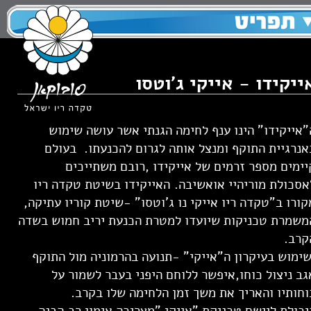
ייקידו - אייקי ג'וטסו
"אייקידו" הינו ענף לחימה הגנתי אשר עושה שימוש
אנרגיית התוקף ומנצל אותה לגרום להכנעתו. בעולם
יימים מספר זרמים של אייקידו ,רובם משתייכים
אסכולת מוריהיי אואשיבה. האייקידו בשיטת טקדה ריו
קורו ב"טקדה ריו אייקי נו ג'וטסו" -שיטת קוריו עתיקה,
משמרת טכניקות שיועדו למטרת הכנעת יריב חמוש בשדה
קרב.
ימוש בעיקרון ה"אייקי" -תנועה בהרמוניה מול התוקף
גב ניצול כוחו,איפשר ללוחם היפני בעבר לשמור על
וחותיו והאריך את משך זמן הלחימה שלו בקרב.
יכולת ליישם טכניקת "אייקי "מצריכה אימון רב,הבנה